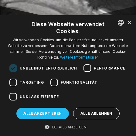
×
Diese Webseite verwendet
Cookies.
07
POLISH
Wir verwenden Cookies, um die Benutzerfreundlichkeit unserer
Website zu verbessern. Durch die weitere Nutzung unserer Webseite
ENGLISH
stimmen Sie der Verwendung von Cookies gemäß unserer Cookie-
APR '22
Richtlinie zu.
Weitere Informationen
GERMAN
Do, 19:00
UNBEDINGT ERFORDERLICH
PERFORMANCE
Donnerstag, 7. April 2022 um 19:00
TARGETING
FUNKTIONALITÄT
Galerie auf der 4. Etage 2021/2022
DLACZEGÓŻ BY LUDZIE NIE
UNKLASSIFIZIERTE
MIELI POKAZYWAĆ KILKU
PROFILÓW JEDNOCZEŚNIE?
ALLE AKZEPTIEREN
ALLE ABLEHNEN
Vernissage
DETAILS ANZEIGEN
Galerie auf der 4. Etage