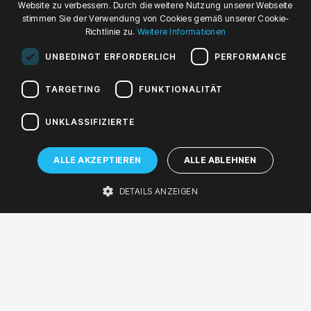
Website zu verbessern. Durch die weitere Nutzung unserer Webseite
ENGLISH
stimmen Sie der Verwendung von Cookies gemäß unserer Cookie-
19
20
Richtlinie zu.
Weitere Informationen
GERMAN
UNBEDINGT ERFORDERLICH
PERFORMANCE
JAN '24
JAN '24
Fr, 19:00
Sa, 19:00
TARGETING
FUNKTIONALITÄT
Freitag, 19. Januar 2024 um 19:00
Samstag, 20. Januar 2024 um 19:00
UNKLASSIFIZIERTE
KONCERT SPECJALNY 2023/2024
VIVAT Wiedeń!
ALLE AKZEPTIEREN
ALLE ABLEHNEN
Konzert
DETAILS ANZEIGEN
Sinfoniesaal
KÜNSTLER*INNEN
West Side Sinfonietta